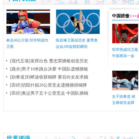
中国骄傲
>>
拳击49公斤级 邹市明成功
陈若琳卫冕创历史 夏季奥
卫冕
运会200金精彩瞬间
邹市明成功卫冕
中国再添一金
[现代五项]发挥出色 曹忠荣摘银创造历史
[跳水]男子10米跳台决赛
中国队遗憾摘银
[跆拳道]刘哮波收获铜牌 赛后向女友求婚
[田径]切阳什姐20公里竞走遗憾摘得铜牌
[田径]奥运男子五十公里竞走 中国队摘铜
女子跆拳道 侯
玉琢错失金牌
世界诸强