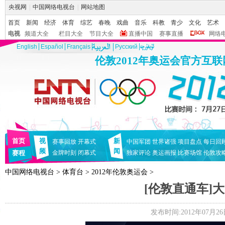
央视网
|
中国网络电视台
|
网站地图
首页
新闻
经济
体育
综艺
春晚
戏曲
音乐
科教
青少
文化
艺术
电视
频道大全
栏目大全
节目大全
直播中国
赛事直播
网络
English
Español
Français
Pусский
伦敦2012年奥运会官方互
首页
视
新
赛事回放
开幕式
中国军团
世界诸强
项目盘点
每日回
频
闻
赛程
金牌时刻
闭幕式
独家评论
奥运画报
比赛场馆
伦敦攻
中国网络电视台
>
体育台
>
2012年伦敦奥运会
>
[伦敦直通车]
发布时间:2012年07月26日 