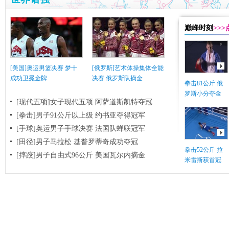
巅峰时刻
>>
[美国]奥运男篮决赛 梦十
[俄罗斯]艺术体操集体全能
成功卫冕金牌
决赛 俄罗斯队摘金
拳击81公斤 俄
罗斯小分夺金
[现代五项]女子现代五项 阿萨道斯凯特夺冠
[拳击]男子91公斤以上级 约书亚夺得冠军
[手球]奥运男子手球决赛 法国队蝉联冠军
[田径]男子马拉松 基普罗蒂奇成功夺冠
拳击52公斤 拉
[摔跤]男子自由式96公斤 美国瓦尔内摘金
米雷斯获首冠