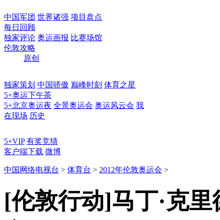
中国军团
世界诸强
项目盘点
每日回顾
独家评论
奥运画报
比赛场馆
伦敦攻略
原创
独家策划
中国骄傲
巅峰时刻
体育之星
5+奥运下午茶
5+北京奥运夜
全景奥运会
奥运风云会
我
在现场
历史
5+VIP
有奖竞猜
客户端下载
微博
中国网络电视台
>
体育台
>
2012年伦敦奥运会
>
[伦敦行动]马丁·克