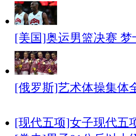
[美国]奥运男篮决赛 
[俄罗斯]艺术体操集体
[现代五项]女子现代五