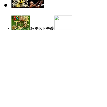
5+奥运下午茶
奥运日记