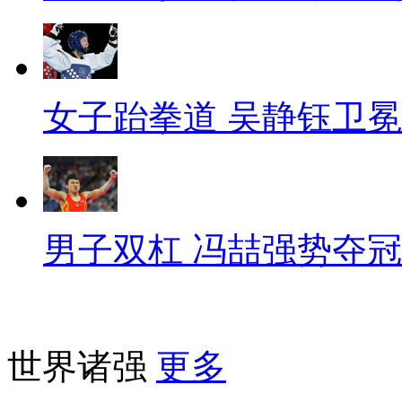
女子跆拳道 吴静钰卫冕
男子双杠 冯喆强势夺冠
世界诸强
更多