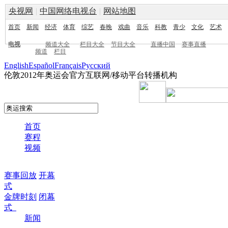
央视网
|
中国网络电视台
|
网站地图
首页
新闻
经济
体育
综艺
春晚
戏曲
音乐
科教
青少
文化
艺术
电视
频道大全
栏目大全
节目大全
直播中国
赛事直播
频道
栏目
English
Español
Français
Pусский
伦敦2012年奥运会官方互联网/移动平台转播机构
首页
赛程
视频
赛事回放
开幕
式
金牌时刻
闭幕
式
新闻