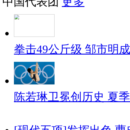
中国代表团
更多
拳击49公斤级 邹市明
陈若琳卫冕创历史 夏季