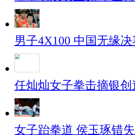
男子4X100 中国无缘决
任灿灿女子拳击摘银创
女子跆拳道 侯玉琢错