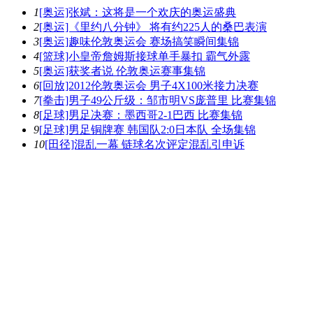
1
[奥运]张斌：这将是一个欢庆的奥运盛典
2
[奥运]《里约八分钟》 将有约225人的桑巴表演
3
[奥运]趣味伦敦奥运会 赛场搞笑瞬间集锦
4
[篮球]小皇帝詹姆斯接球单手暴扣 霸气外露
5
[奥运]获奖者说 伦敦奥运赛事集锦
6
[回放]2012伦敦奥运会 男子4X100米接力决赛
7
[拳击]男子49公斤级：邹市明VS庞普里 比赛集锦
8
[足球]男足决赛：墨西哥2-1巴西 比赛集锦
9
[足球]男足铜牌赛 韩国队2:0日本队 全场集锦
10
[田径]混乱一幕 链球名次评定混乱引申诉