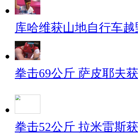
库哈维获山地自行车越
拳击69公斤 萨皮耶夫
拳击52公斤 拉米雷斯