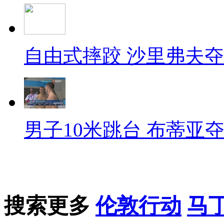
自由式摔跤 沙里弗夫
男子10米跳台 布蒂亚
搜索更多
伦敦行动
马