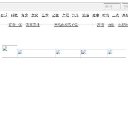
图
音乐
科教
青少
文化
艺术
公益
产经
汽车
旅游
健康
时尚
三农
商
直播中国
赛事直播
网络电视客户端
|
高清
电影
电视