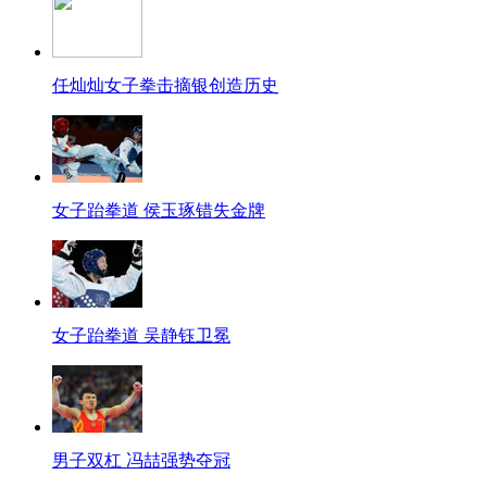
任灿灿女子拳击摘银创造历史
女子跆拳道 侯玉琢错失金牌
女子跆拳道 吴静钰卫冕
男子双杠 冯喆强势夺冠