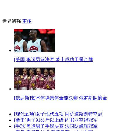
世界诸强
更多
[美国]奥运男篮决赛 梦十成功卫冕金牌
[俄罗斯]艺术体操集体全能决赛 俄罗斯队摘金
[现代五项]女子现代五项 阿萨道斯凯特夺冠
[拳击]男子91公斤以上级 约书亚夺得冠军
[手球]奥运男子手球决赛 法国队蝉联冠军