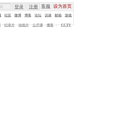
客服
设为首页
登录
注册
城
社区
微博
博客
论坛
访谈
邮箱
游戏
剧
纪录片
动画片
公开课
播客
|
CCTV