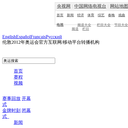
央视网
|
中国网络电视台
|
网站地
首页
新闻
经济
体育
综艺
春晚
戏曲
电视
频道大全
栏目大全
节目大全
频道
栏目
English
Español
Français
Pусский
伦敦2012年奥运会官方互联网/移动平台转播机构
首页
赛程
视频
赛事回放
开幕
式
金牌时刻
闭幕
式
新闻