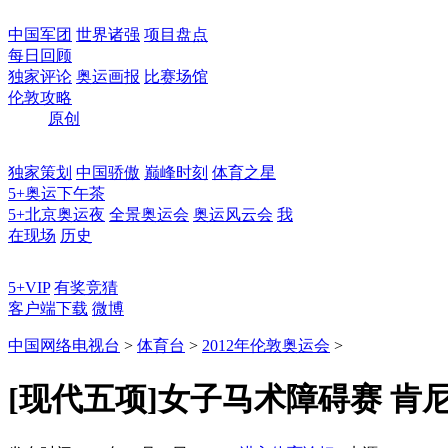
中国军团
世界诸强
项目盘点
每日回顾
独家评论
奥运画报
比赛场馆
伦敦攻略
原创
独家策划
中国骄傲
巅峰时刻
体育之星
5+奥运下午茶
5+北京奥运夜
全景奥运会
奥运风云会
我
在现场
历史
5+VIP
有奖竞猜
客户端下载
微博
中国网络电视台
>
体育台
>
2012年伦敦奥运会
>
[现代五项]女子马术障碍赛 肯