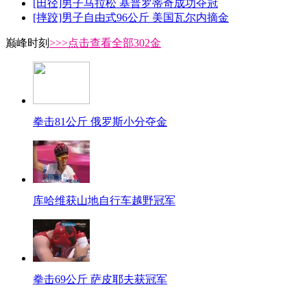
[田径]男子马拉松 基普罗蒂奇成功夺冠
[摔跤]男子自由式96公斤 美国瓦尔内摘金
巅峰时刻
>>>点击查看全部302金
拳击81公斤 俄罗斯小分夺金
库哈维获山地自行车越野冠军
拳击69公斤 萨皮耶夫获冠军