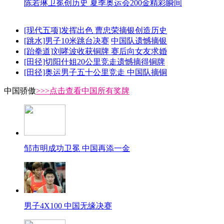
陈若琳卫冕创历史 夏季奥运会200金精彩瞬间
[现代五项]发挥出色 曹忠荣摘银创造历史
[跳水]男子10米跳台决赛
中国队遗憾摘银
[跆拳道]刘哮波收获铜牌 赛后向女友求婚
[田径]切阳什姐20公里竞走遗憾摘得铜牌
[田径]奥运男子五十公里竞走 中国队摘铜
中国骄傲
>>>点击查看中国所有奖牌
邹市明成功卫冕 中国再添一金
男子4X100 中国无缘决赛