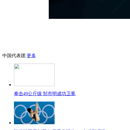
中国代表团
更多
拳击49公斤级 邹市明成功卫冕