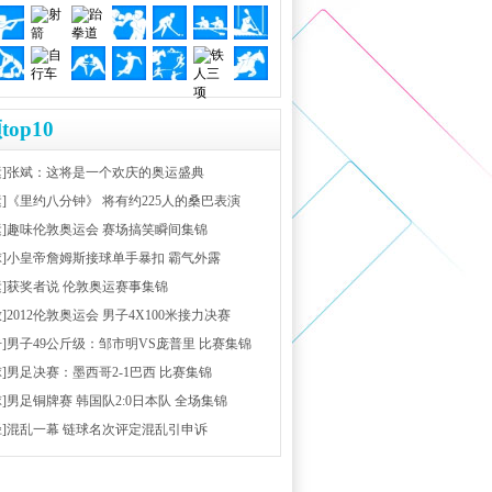
top10
运]张斌：这将是一个欢庆的奥运盛典
运]《里约八分钟》 将有约225人的桑巴表演
运]趣味伦敦奥运会 赛场搞笑瞬间集锦
球]小皇帝詹姆斯接球单手暴扣 霸气外露
运]获奖者说 伦敦奥运赛事集锦
放]2012伦敦奥运会 男子4X100米接力决赛
击]男子49公斤级：邹市明VS庞普里 比赛集锦
球]男足决赛：墨西哥2-1巴西 比赛集锦
球]男足铜牌赛 韩国队2:0日本队 全场集锦
径]混乱一幕 链球名次评定混乱引申诉