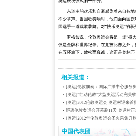
奥运庆祝仪式的一部分。”
东道主的欢乐和自豪感染着来自各地的
不少掌声。当国歌奏响时，他们面向国旗
国选手一道载歌载舞。对“快乐奥运”的
罗格曾说，伦敦奥运会将是一场“盛大的
仅是金牌和世界纪录。在竞技比赛之外，
在五环旗下，放松而真诚，这正是奥林匹
相关报道：
[奥运]伦敦前奏：国际广播中心服务
[奥运]“红动伦敦”大型奥运活动完美
[奥运]2012伦敦奥运会 奥运村迎来
距离伦敦奥运会开幕剩11天 奥运村
[奥运]2012年伦敦奥运会圣火采集升
中国代表团