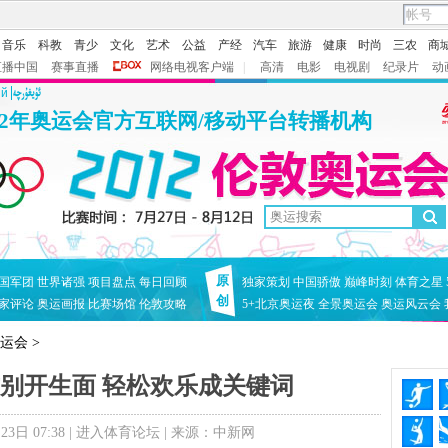
音乐
科教
青少
文化
艺术
公益
产经
汽车
旅游
健康
时尚
三农
商
直播中国
赛事直播
网络电视客户端
|
高清
电影
电视剧
纪录片
动
ий
12年奥运会官方互联网/移动平台转播机构
原
国军团
世界诸强
项目盘点
每日回顾
独家策划
中国骄傲
巅峰时刻
体育之星
创
家评论
奥运画报
比赛场馆
伦敦攻略
5+北京奥运夜
全景奥运会
奥运风云会
奥运会
>
别开生面 轻松欢乐成关键词
日 07:38 |
进入体育论坛
| 来源：中新网