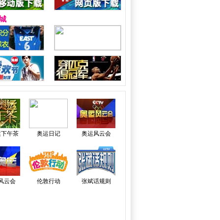
城
运下午茶
奥运日记
奥运风云会
风云会
伦敦行动
张斌话规则