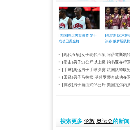
[美国]奥运男篮决赛 梦十
[俄罗斯]艺术
成功卫冕金牌
决赛 俄罗斯队
[现代五项]女子现代五项 阿萨道斯凯
[拳击]男子91公斤以上级 约书亚夺得
[手球]奥运男子手球决赛 法国队蝉联
[田径]男子马拉松 基普罗蒂奇成功夺
[摔跤]男子自由式96公斤 美国瓦尔内
搜索更多
伦敦
奥运会
的新闻