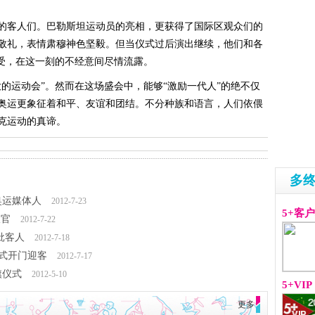
客人们。巴勒斯坦运动员的亮相，更获得了国际区观众们的
敬礼，表情肃穆神色坚毅。但当仪式过后演出继续，他们和各
享受，在这一刻的不经意间尽情流露。
运动会”。然而在这场盛会中，能够“激励一代人”的绝不仅
奥运更象征着和平、友谊和团结。不分种族和语言，人们依偎
克运动的真谛。
多
奥运媒体人
2012-7-23
5+客
收官
2012-7-22
首批客人
2012-7-18
正式开门迎客
2012-7-17
旗仪式
2012-5-10
5+VIP
更多