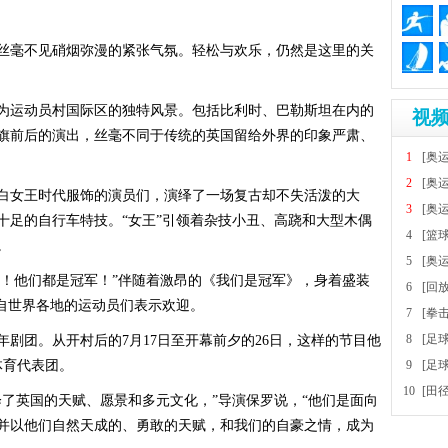
毫不见硝烟弥漫的紧张气氛。轻松与欢乐，仍然是这里的关
运动员村国际区的独特风景。包括比利时、巴勒斯坦在内的
视频
旗前后的演出，丝毫不同于传统的英国留给外界的印象严肃、
1
[奥
2
[奥
白女王时代服饰的演员们，演绎了一场复古却不失活泼的大
3
[奥
十足的自行车特技。“女王”引领着杂技小丑、高跷和大型木偶
4
[篮
。
5
[奥
！他们都是冠军！”伴随着激昂的《我们是冠军》，身着盛装
6
[回
来自世界各地的运动员们表示欢迎。
7
[拳
8
[足
团。从开村后的7月17日至开幕前夕的26日，这样的节目他
体育代表团。
9
[足
10
[田
英国的天赋、愿景和多元文化，”导演保罗说，“他们是面向
并以他们自然天成的、勇敢的天赋，和我们的自豪之情，成为