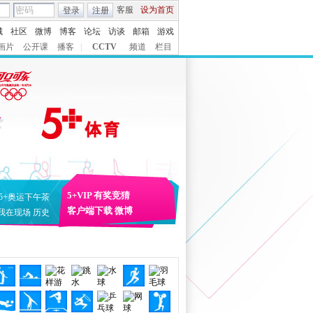
客服
设为首页
登录
注册
城
社区
微博
博客
论坛
访谈
邮箱
游戏
画片
公开课
播客
|
CCTV
频道
栏目
5+VIP
有奖竞猜
5+奥运下午茶
客户端下载
微博
我在现场
历史