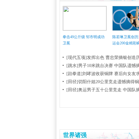
拳击49公斤级 邹市明成功
陈若琳卫冕创历
卫冕
运会200金精彩
[现代五项]发挥出色 曹忠荣摘银创造
[跳水]男子10米跳台决赛
中国队遗憾
[跆拳道]刘哮波收获铜牌 赛后向女友
[田径]切阳什姐20公里竞走遗憾摘得
[田径]奥运男子五十公里竞走 中国队
世界诸强