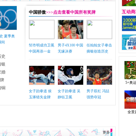
互动商
中国骄傲
>>>点击查看中国所有奖牌
史 夏季奥
瞬间
邹市明成功卫冕
男子4X100 中国
任灿灿女子拳击
中国再添一金
无缘决赛
摘银创造历史
历史
摘银
求婚
铜牌
5+奥
摘铜
女子跆拳道 侯
女子跆拳道 吴
男子双杠 冯喆
玉琢错失金牌
静钰卫冕
强势夺冠
全景
更多