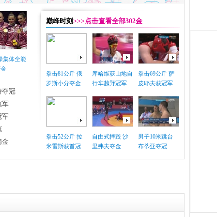
巅峰时刻
>>>点击查看全部302金
体操集体全能
摘金
拳击81公斤 俄
库哈维获山地自
拳击69公斤 萨
罗斯小分夺金
行车越野冠军
皮耶夫获冠军
特夺冠
冠军
冠军
冠
拳击52公斤 拉
自由式摔跤 沙
男子10米跳台
摘金
米雷斯获首冠
里弗夫夺金
布蒂亚夺冠