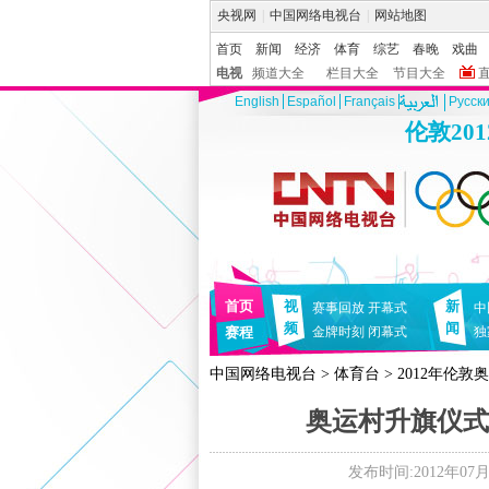
央视网
|
中国网络电视台
|
网站地图
首页
新闻
经济
体育
综艺
春晚
戏曲
电视
频道大全
栏目大全
节目大全
English
Español
Français
Pусск
伦敦20
首页
视
新
赛事回放
开幕式
中
频
闻
赛程
金牌时刻
闭幕式
独
中国网络电视台
>
体育台
>
2012年伦敦
奥运村升旗仪式
发布时间:2012年07月23