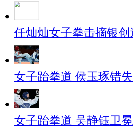
任灿灿女子拳击摘银创
女子跆拳道 侯玉琢错
女子跆拳道 吴静钰卫冕