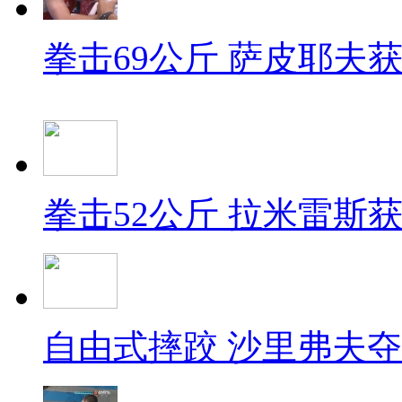
拳击69公斤 萨皮耶夫
拳击52公斤 拉米雷斯
自由式摔跤 沙里弗夫