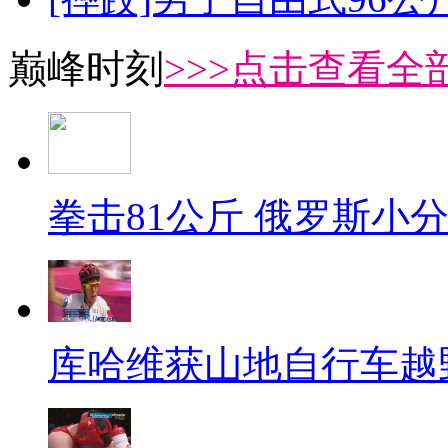
巅峰时刻
>>>点击查看全部
拳击81公斤 俄罗斯小
库哈维获山地自行车越