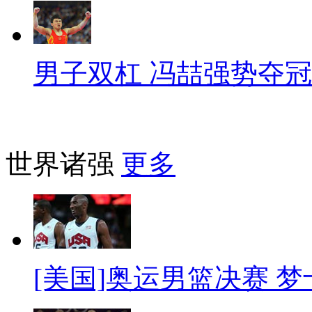
男子双杠 冯喆强势夺冠
世界诸强
更多
[美国]奥运男篮决赛 