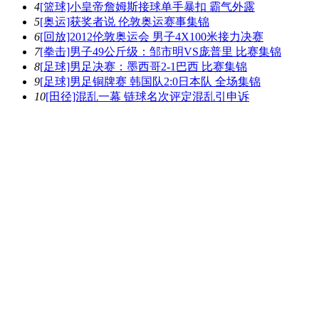
4
[篮球]小皇帝詹姆斯接球单手暴扣 霸气外露
5
[奥运]获奖者说 伦敦奥运赛事集锦
6
[回放]2012伦敦奥运会 男子4X100米接力决赛
7
[拳击]男子49公斤级：邹市明VS庞普里 比赛集锦
8
[足球]男足决赛：墨西哥2-1巴西 比赛集锦
9
[足球]男足铜牌赛 韩国队2:0日本队 全场集锦
10
[田径]混乱一幕 链球名次评定混乱引申诉