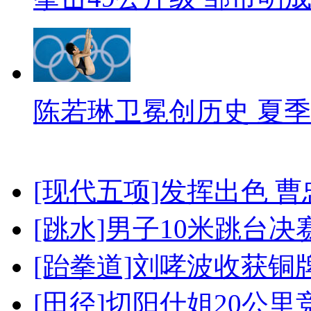
陈若琳卫冕创历史 夏季
[现代五项]发挥出色 
[跳水]男子10米跳台决
[跆拳道]刘哮波收获铜
[田径]切阳什姐20公