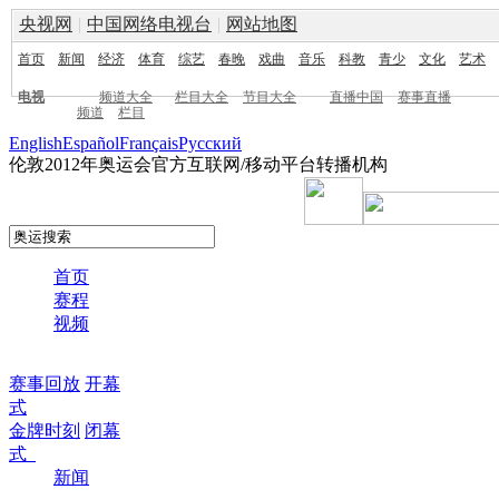
央视网
|
中国网络电视台
|
网站地图
首页
新闻
经济
体育
综艺
春晚
戏曲
音乐
科教
青少
文化
艺术
电视
频道大全
栏目大全
节目大全
直播中国
赛事直播
频道
栏目
English
Español
Français
Pусский
伦敦2012年奥运会官方互联网/移动平台转播机构
首页
赛程
视频
赛事回放
开幕
式
金牌时刻
闭幕
式
新闻