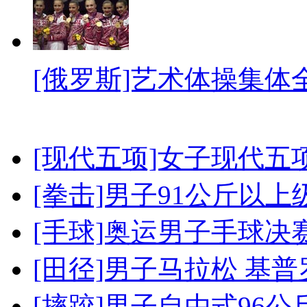
[俄罗斯]艺术体操集体
[现代五项]女子现代五
[拳击]男子91公斤以上
[手球]奥运男子手球决
[田径]男子马拉松 基
[摔跤]男子自由式96公