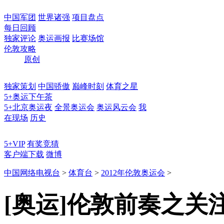
中国军团
世界诸强
项目盘点
每日回顾
独家评论
奥运画报
比赛场馆
伦敦攻略
原创
独家策划
中国骄傲
巅峰时刻
体育之星
5+奥运下午茶
5+北京奥运夜
全景奥运会
奥运风云会
我
在现场
历史
5+VIP
有奖竞猜
客户端下载
微博
中国网络电视台
>
体育台
>
2012年伦敦奥运会
>
[奥运]伦敦前奏之