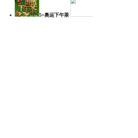
5+奥运下午茶
奥运日记