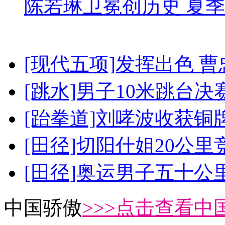
陈若琳卫冕创历史 夏季
[现代五项]发挥出色 
[跳水]男子10米跳台决
[跆拳道]刘哮波收获铜
[田径]切阳什姐20公
[田径]奥运男子五十公
中国骄傲
>>>点击查看中