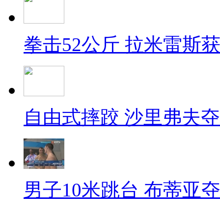
拳击52公斤 拉米雷斯
自由式摔跤 沙里弗夫
男子10米跳台 布蒂亚