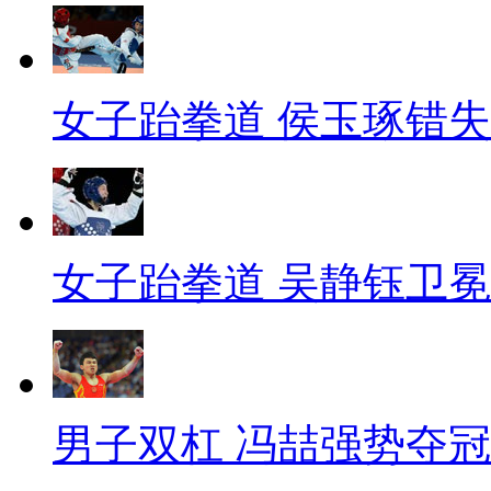
女子跆拳道 侯玉琢错
女子跆拳道 吴静钰卫冕
男子双杠 冯喆强势夺冠