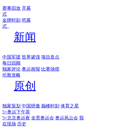
赛事回放
开幕
式
金牌时刻
闭幕
式
新闻
中国军团
世界诸强
项目盘点
每日回顾
独家评论
奥运画报
比赛场馆
伦敦攻略
原创
独家策划
中国骄傲
巅峰时刻
体育之星
5+奥运下午茶
5+北京奥运夜
全景奥运会
奥运风云会
我
在现场
历史