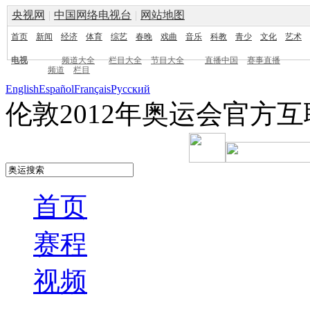
央视网
|
中国网络电视台
|
网站地图
首页
新闻
经济
体育
综艺
春晚
戏曲
音乐
科教
青少
文化
艺术
电视
频道大全
栏目大全
节目大全
直播中国
赛事直播
频道
栏目
English
Español
Français
Pусский
伦敦2012年奥运会官方
首页
赛程
视频