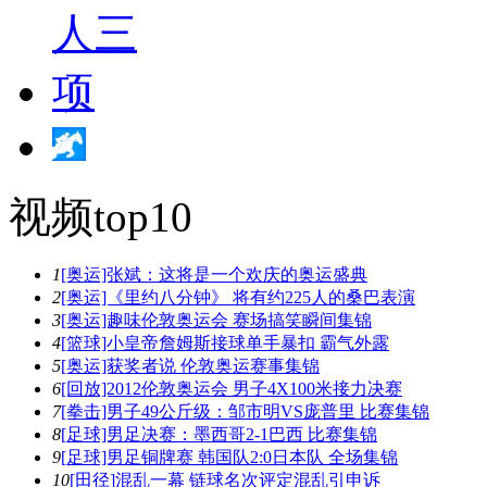
视频top10
1
[奥运]张斌：这将是一个欢庆的奥运盛典
2
[奥运]《里约八分钟》 将有约225人的桑巴表演
3
[奥运]趣味伦敦奥运会 赛场搞笑瞬间集锦
4
[篮球]小皇帝詹姆斯接球单手暴扣 霸气外露
5
[奥运]获奖者说 伦敦奥运赛事集锦
6
[回放]2012伦敦奥运会 男子4X100米接力决赛
7
[拳击]男子49公斤级：邹市明VS庞普里 比赛集锦
8
[足球]男足决赛：墨西哥2-1巴西 比赛集锦
9
[足球]男足铜牌赛 韩国队2:0日本队 全场集锦
10
[田径]混乱一幕 链球名次评定混乱引申诉