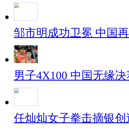
邹市明成功卫冕 中国
男子4X100 中国无缘决
任灿灿女子拳击摘银创