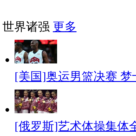
世界诸强
更多
[美国]奥运男篮决赛 
[俄罗斯]艺术体操集体