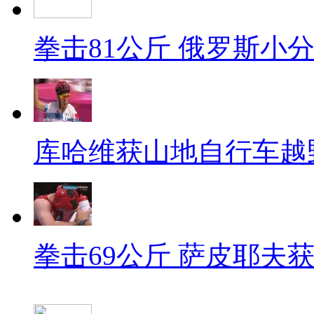
拳击81公斤 俄罗斯小
库哈维获山地自行车越
拳击69公斤 萨皮耶夫