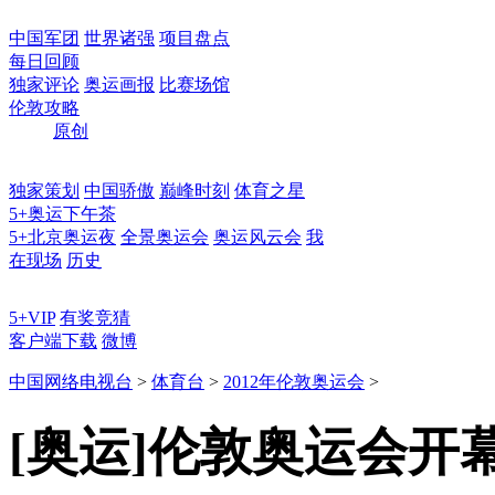
中国军团
世界诸强
项目盘点
每日回顾
独家评论
奥运画报
比赛场馆
伦敦攻略
原创
独家策划
中国骄傲
巅峰时刻
体育之星
5+奥运下午茶
5+北京奥运夜
全景奥运会
奥运风云会
我
在现场
历史
5+VIP
有奖竞猜
客户端下载
微博
中国网络电视台
>
体育台
>
2012年伦敦奥运会
>
[奥运]伦敦奥运会开