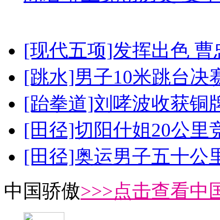
[现代五项]发挥出色 
[跳水]男子10米跳台决
[跆拳道]刘哮波收获铜
[田径]切阳什姐20公
[田径]奥运男子五十公
中国骄傲
>>>点击查看中