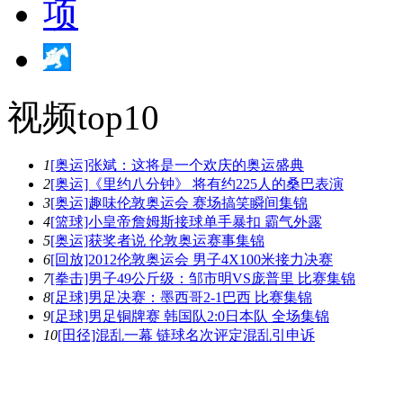
视频top10
1
[奥运]张斌：这将是一个欢庆的奥运盛典
2
[奥运]《里约八分钟》 将有约225人的桑巴表演
3
[奥运]趣味伦敦奥运会 赛场搞笑瞬间集锦
4
[篮球]小皇帝詹姆斯接球单手暴扣 霸气外露
5
[奥运]获奖者说 伦敦奥运赛事集锦
6
[回放]2012伦敦奥运会 男子4X100米接力决赛
7
[拳击]男子49公斤级：邹市明VS庞普里 比赛集锦
8
[足球]男足决赛：墨西哥2-1巴西 比赛集锦
9
[足球]男足铜牌赛 韩国队2:0日本队 全场集锦
10
[田径]混乱一幕 链球名次评定混乱引申诉