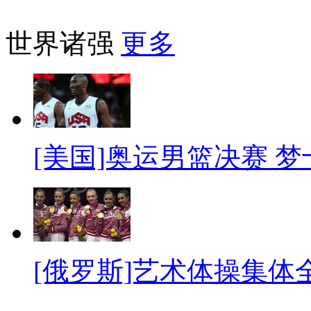
世界诸强
更多
[美国]奥运男篮决赛 
[俄罗斯]艺术体操集体