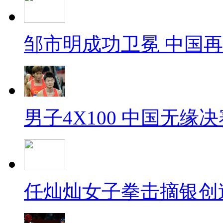
邹市明成功卫冕 中国
男子4X100 中国无缘决
任灿灿女子拳击摘银创