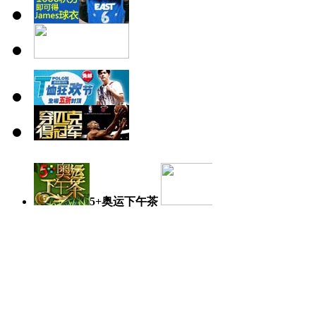
5+奥运下午茶
奥运日记