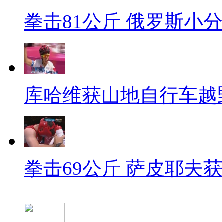
拳击81公斤 俄罗斯小
库哈维获山地自行车越
拳击69公斤 萨皮耶夫