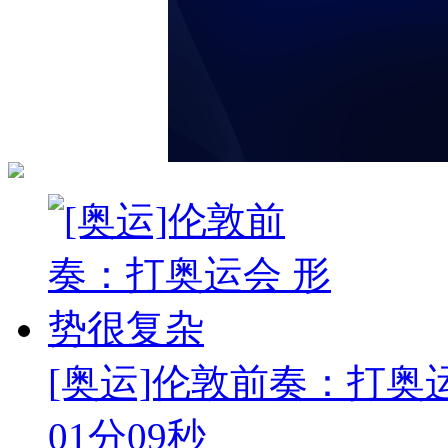
[奥运]伦敦前奏：打奥
01分09秒