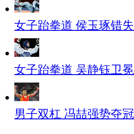
女子跆拳道 侯玉琢错
女子跆拳道 吴静钰卫冕
男子双杠 冯喆强势夺冠