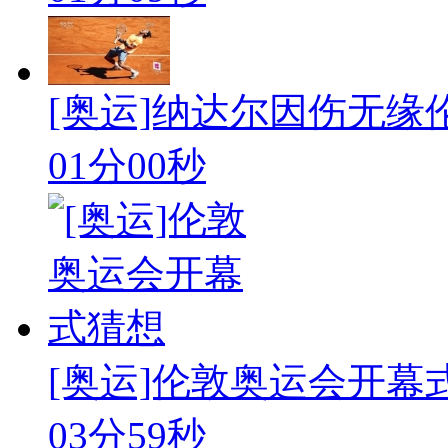
[奥运]纳达尔因伤无缘
01分00秒
[奥运]伦敦奥运会开幕
03分59秒