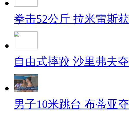
拳击52公斤 拉米雷斯
自由式摔跤 沙里弗夫
男子10米跳台 布蒂亚