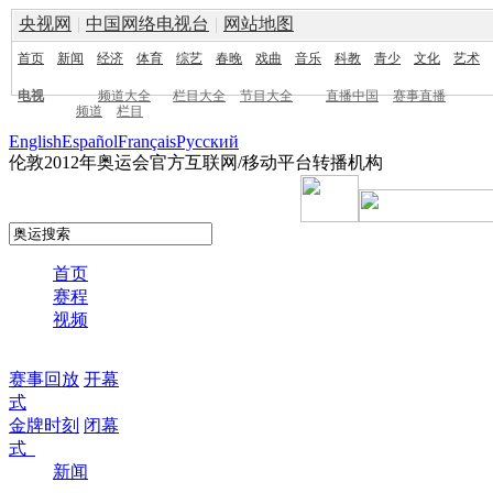
央视网
|
中国网络电视台
|
网站地图
首页
新闻
经济
体育
综艺
春晚
戏曲
音乐
科教
青少
文化
艺术
电视
频道大全
栏目大全
节目大全
直播中国
赛事直播
频道
栏目
English
Español
Français
Pусский
伦敦2012年奥运会官方互联网/移动平台转播机构
首页
赛程
视频
赛事回放
开幕
式
金牌时刻
闭幕
式
新闻