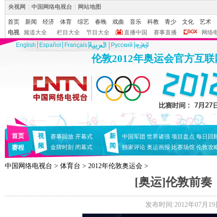
央视网
|
中国网络电视台
|
网站地图
首页
新闻
经济
体育
综艺
春晚
戏曲
音乐
科教
青少
文化
艺术
电视
频道大全
栏目大全
节目大全
直播中国
赛事直播
网络
English
Español
Français
Pусский
伦敦2012年奥运会官方互
首页
视
新
赛事回放
开幕式
中国军团
世界诸强
项目盘点
每日回
频
闻
赛程
金牌时刻
闭幕式
独家评论
奥运画报
比赛场馆
伦敦攻
中国网络电视台
>
体育台
>
2012年伦敦奥运会
>
[奥运]伦敦前
发布时间:2012年07月19日 