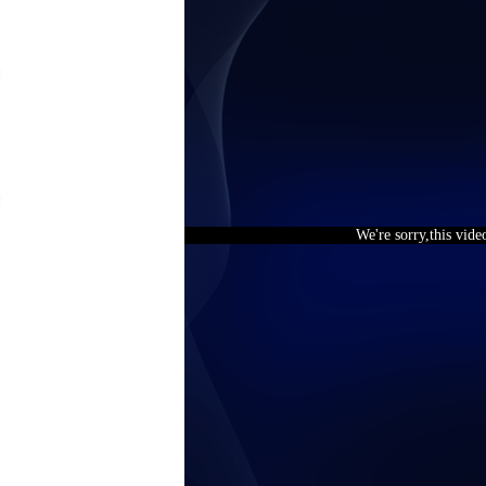
We're sorry,this vide