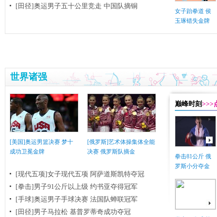
[田径]奥运男子五十公里竞走 中国队摘铜
女子跆拳道 侯
玉琢错失金牌
世界诸强
巅峰时刻
>>
[美国]奥运男篮决赛 梦十
[俄罗斯]艺术体操集体全能
成功卫冕金牌
决赛 俄罗斯队摘金
拳击81公斤 俄
罗斯小分夺金
[现代五项]女子现代五项 阿萨道斯凯特夺冠
[拳击]男子91公斤以上级 约书亚夺得冠军
[手球]奥运男子手球决赛 法国队蝉联冠军
[田径]男子马拉松 基普罗蒂奇成功夺冠