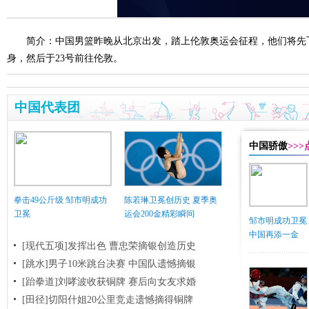
简介：中国男篮昨晚从北京出发，踏上伦敦奥运会征程，他们将先
身，然后于23号前往伦敦。
中国代表团
中国骄傲
>>
拳击49公斤级 邹市明成功
陈若琳卫冕创历史 夏季奥
卫冕
运会200金精彩瞬间
邹市明成功卫冕
中国再添一金
[现代五项]发挥出色 曹忠荣摘银创造历史
[跳水]男子10米跳台决赛
中国队遗憾摘银
[跆拳道]刘哮波收获铜牌 赛后向女友求婚
[田径]切阳什姐20公里竞走遗憾摘得铜牌