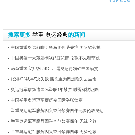
米雷斯获首冠
搜索更多
举重
奥运经典
的新闻
中国举重奥运前瞻：黑马周俊受关注 男队欲包揽
中国奥运十大落选:郭焱3度悲情 伦敦不见程菲跳
韩举重国宝升级85KG 叫嚣奥运再粉碎中国满贯
张湘祥6试举5次失败 腰伤重为奥运险失去生命
奥运冠军廖辉遭国际举联4年禁赛 喊冤称被诬陷
中国举重奥运冠军廖辉被国际举联禁赛
举重奥运冠军廖辉因兴奋剂禁赛四年无缘伦敦奥运
举重奥运冠军廖辉因兴奋剂禁赛四年 无缘伦敦
举重奥运冠军廖辉因兴奋剂禁赛四年 无缘伦敦