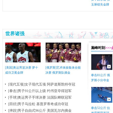
玉琢错失金牌
世界诸强
巅峰时刻
>>
[美国]奥运男篮决赛 梦十
[俄罗斯]艺术体操集体全能
成功卫冕金牌
决赛 俄罗斯队摘金
拳击81公斤 俄
罗斯小分夺金
[现代五项]女子现代五项 阿萨道斯凯特夺冠
[拳击]男子91公斤以上级 约书亚夺得冠军
[手球]奥运男子手球决赛 法国队蝉联冠军
[田径]男子马拉松 基普罗蒂奇成功夺冠
拳击52公斤 拉
[摔跤]男子自由式96公斤 美国瓦尔内摘金