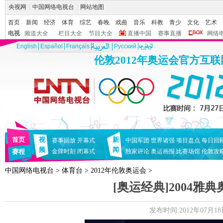
央视网
|
中国网络电视台
|
网站地图
首页
新闻
经济
体育
综艺
春晚
戏曲
音乐
科教
青少
文化
艺术
电视
频道大全
栏目大全
节目大全
直播中国
赛事直播
网络
English
Español
Français
Pусский
伦敦2012年奥运会官方互
首页
视
新
赛事回放
开幕式
中国军团
世界诸强
项目盘点
每日回
频
闻
赛程
金牌时刻
闭幕式
独家评论
奥运画报
比赛场馆
伦敦攻
中国网络电视台
>
体育台
>
2012年伦敦奥运会
>
[奥运经典]2004雅
发布时间:2012年07月18日 