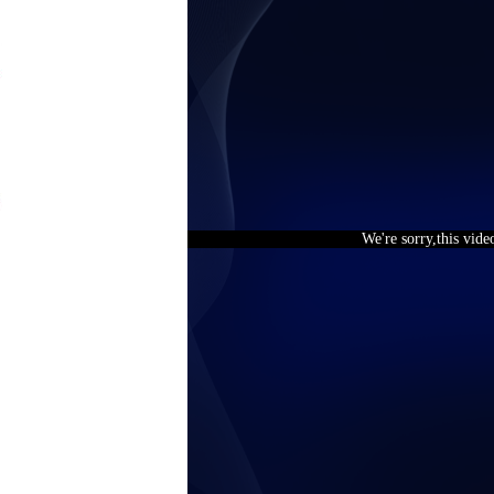
We're sorry,this vide