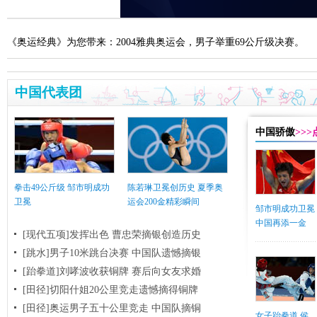
《奥运经典》为您带来：2004雅典奥运会，男子举重69公斤级决赛。
中国代表团
中国骄傲
>>
拳击49公斤级 邹市明成功
陈若琳卫冕创历史 夏季奥
卫冕
运会200金精彩瞬间
邹市明成功卫冕
中国再添一金
[现代五项]发挥出色 曹忠荣摘银创造历史
[跳水]男子10米跳台决赛
中国队遗憾摘银
[跆拳道]刘哮波收获铜牌 赛后向女友求婚
[田径]切阳什姐20公里竞走遗憾摘得铜牌
[田径]奥运男子五十公里竞走 中国队摘铜
女子跆拳道 侯