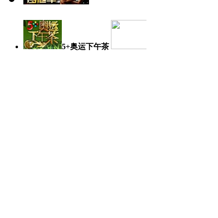
5+奥运下午茶
奥运日记