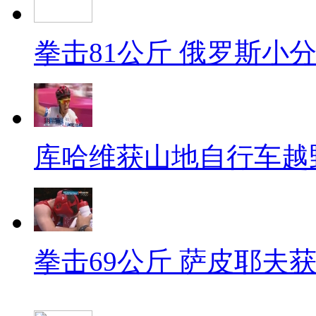
拳击81公斤 俄罗斯小
库哈维获山地自行车越
拳击69公斤 萨皮耶夫