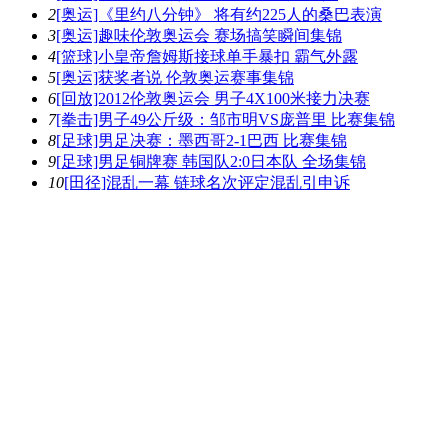
2
[奥运]《里约八分钟》 将有约225人的桑巴表演
3
[奥运]趣味伦敦奥运会 赛场搞笑瞬间集锦
4
[篮球]小皇帝詹姆斯接球单手暴扣 霸气外露
5
[奥运]获奖者说 伦敦奥运赛事集锦
6
[回放]2012伦敦奥运会 男子4X100米接力决赛
7
[拳击]男子49公斤级：邹市明VS庞普里 比赛集锦
8
[足球]男足决赛：墨西哥2-1巴西 比赛集锦
9
[足球]男足铜牌赛 韩国队2:0日本队 全场集锦
10
[田径]混乱一幕 链球名次评定混乱引申诉