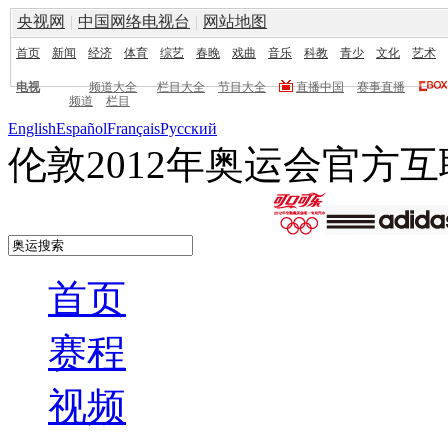
央视网
|
中国网络电视台
|
网站地图
首页
新闻
经济
体育
综艺
春晚
戏曲
音乐
科教
青少
文化
艺术
电视
频道大全
栏目大全
节目大全
直播中国
赛事直播
频道
栏目
English
Español
Français
Pусский
伦敦2012年奥运会官方
首页
赛程
视频