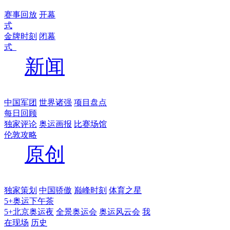
赛事回放
开幕
式
金牌时刻
闭幕
式
新闻
中国军团
世界诸强
项目盘点
每日回顾
独家评论
奥运画报
比赛场馆
伦敦攻略
原创
独家策划
中国骄傲
巅峰时刻
体育之星
5+奥运下午茶
5+北京奥运夜
全景奥运会
奥运风云会
我
在现场
历史