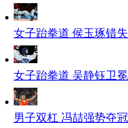
女子跆拳道 侯玉琢错
女子跆拳道 吴静钰卫冕
男子双杠 冯喆强势夺冠