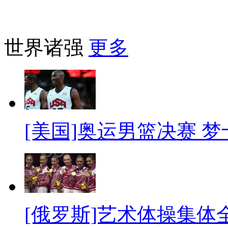
世界诸强
更多
[美国]奥运男篮决赛 
[俄罗斯]艺术体操集体