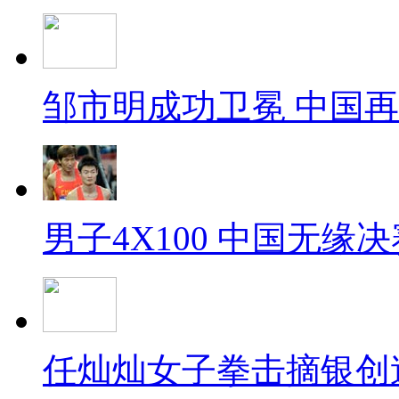
邹市明成功卫冕 中国
男子4X100 中国无缘决
任灿灿女子拳击摘银创