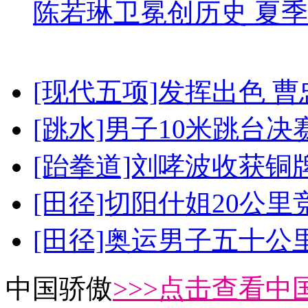
陈若琳卫冕创历史 夏季
[现代五项]发挥出色 
[跳水]男子10米跳台决
[跆拳道]刘哮波收获铜
[田径]切阳什姐20公
[田径]奥运男子五十公
中国骄傲
>>>点击查看中