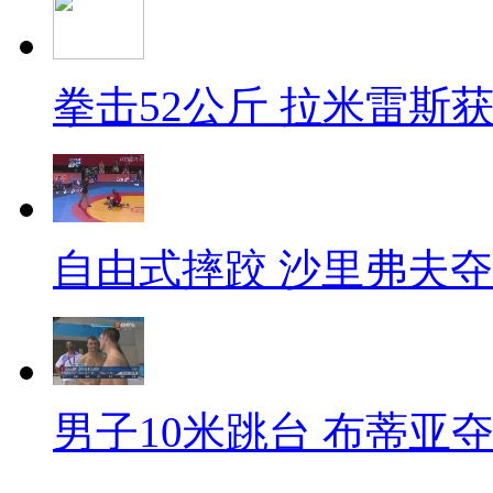
拳击52公斤 拉米雷斯
自由式摔跤 沙里弗夫
男子10米跳台 布蒂亚