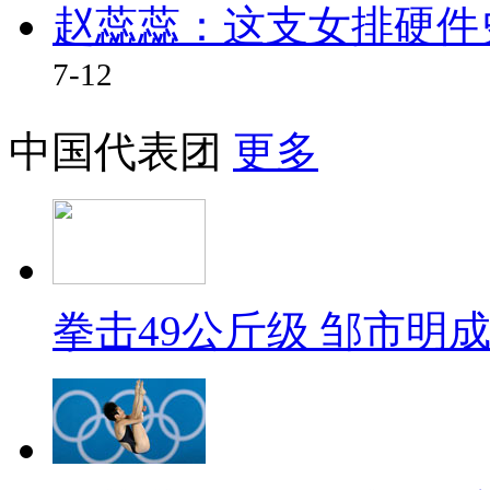
赵蕊蕊：这支女排硬件
7-12
中国代表团
更多
拳击49公斤级 邹市明