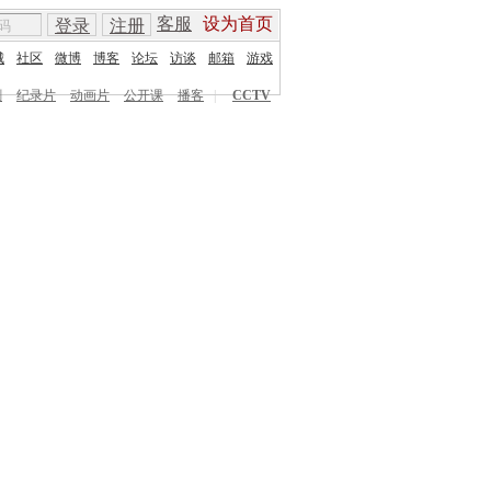
客服
设为首页
登录
注册
城
社区
微博
博客
论坛
访谈
邮箱
游戏
剧
纪录片
动画片
公开课
播客
|
CCTV