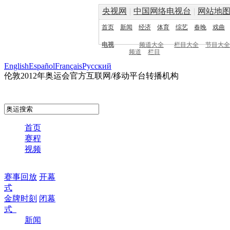
央视网
|
中国网络电视台
|
网站地
首页
新闻
经济
体育
综艺
春晚
戏曲
电视
频道大全
栏目大全
节目大全
频道
栏目
English
Español
Français
Pусский
伦敦2012年奥运会官方互联网/移动平台转播机构
首页
赛程
视频
赛事回放
开幕
式
金牌时刻
闭幕
式
新闻