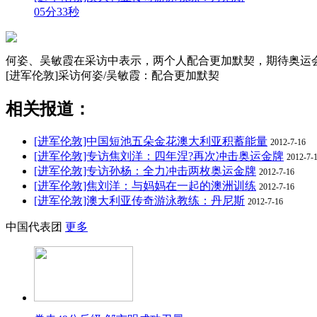
05分33秒
何姿、吴敏霞在采访中表示，两个人配合更加默契，期待奥运
[进军伦敦]采访何姿/吴敏霞：配合更加默契
相关报道：
[进军伦敦]中国短池五朵金花澳大利亚积蓄能量
2012-7-16
[进军伦敦]专访焦刘洋：四年涅?再次冲击奥运金牌
2012-7-
[进军伦敦]专访孙杨：全力冲击两枚奥运金牌
2012-7-16
[进军伦敦]焦刘洋：与妈妈在一起的澳洲训练
2012-7-16
[进军伦敦]澳大利亚传奇游泳教练：丹尼斯
2012-7-16
中国代表团
更多