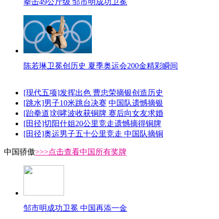
拳击49公斤级 邹市明成功卫冕
陈若琳卫冕创历史 夏季奥运会200金精彩瞬间
[现代五项]发挥出色 曹忠荣摘银创造历史
[跳水]男子10米跳台决赛
中国队遗憾摘银
[跆拳道]刘哮波收获铜牌 赛后向女友求婚
[田径]切阳什姐20公里竞走遗憾摘得铜牌
[田径]奥运男子五十公里竞走 中国队摘铜
中国骄傲
>>>点击查看中国所有奖牌
邹市明成功卫冕 中国再添一金