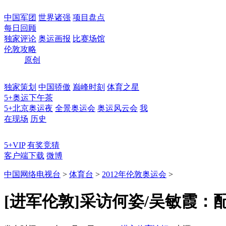
中国军团
世界诸强
项目盘点
每日回顾
独家评论
奥运画报
比赛场馆
伦敦攻略
原创
独家策划
中国骄傲
巅峰时刻
体育之星
5+奥运下午茶
5+北京奥运夜
全景奥运会
奥运风云会
我
在现场
历史
5+VIP
有奖竞猜
客户端下载
微博
中国网络电视台
>
体育台
>
2012年伦敦奥运会
>
[进军伦敦]采访何姿/吴敏霞：