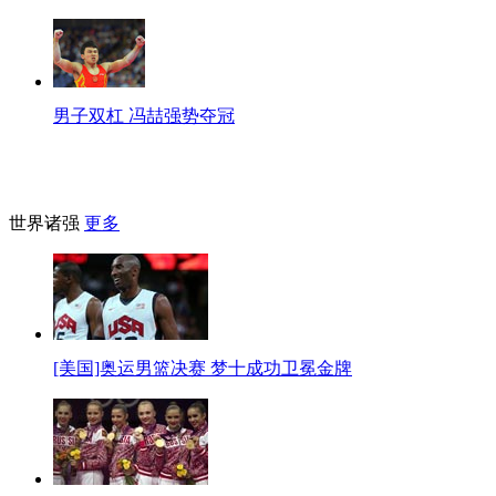
男子双杠 冯喆强势夺冠
世界诸强
更多
[美国]奥运男篮决赛 梦十成功卫冕金牌