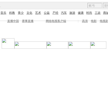
图
音乐
科教
青少
文化
艺术
公益
产经
汽车
旅游
健康
时尚
三农
商
直播中国
赛事直播
网络电视客户端
|
高清
电影
电视