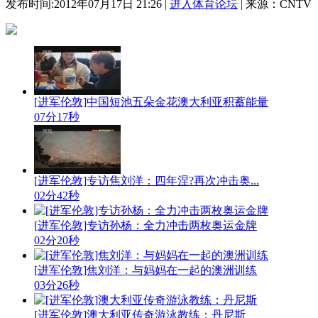
发布时间:2012年07月17日 21:26 |
进入体育论坛
| 来源：CNTV
[进军伦敦]中国短池五朵金花澳大利亚积蓄能量
07分17秒
[进军伦敦]专访焦刘洋：四年涅?再次冲击奥...
02分42秒
[进军伦敦]专访孙杨：全力冲击两枚奥运金牌
02分20秒
[进军伦敦]焦刘洋：与妈妈在一起的澳洲训练
03分26秒
[进军伦敦]澳大利亚传奇游泳教练：丹尼斯