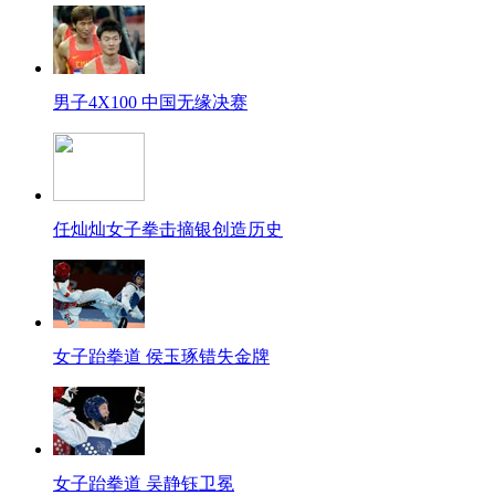
男子4X100 中国无缘决赛
任灿灿女子拳击摘银创造历史
女子跆拳道 侯玉琢错失金牌
女子跆拳道 吴静钰卫冕