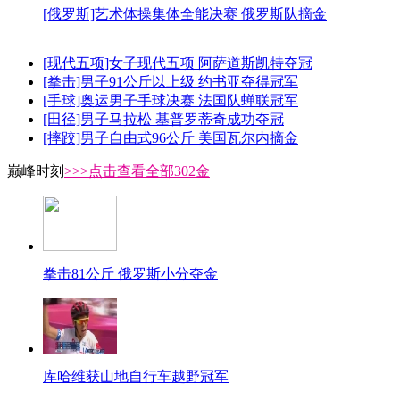
[俄罗斯]艺术体操集体全能决赛 俄罗斯队摘金
[现代五项]女子现代五项 阿萨道斯凯特夺冠
[拳击]男子91公斤以上级 约书亚夺得冠军
[手球]奥运男子手球决赛 法国队蝉联冠军
[田径]男子马拉松 基普罗蒂奇成功夺冠
[摔跤]男子自由式96公斤 美国瓦尔内摘金
巅峰时刻
>>>点击查看全部302金
拳击81公斤 俄罗斯小分夺金
库哈维获山地自行车越野冠军