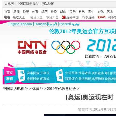
央视网
|
中国网络电视台
|
网站地图
首页
新闻
经济
体育
综艺
春晚
戏曲
音乐
科教
青少
文化
艺术
电视
频道大全
栏目大全
节目大全
直播中国
赛事直播
网络
English
Español
Français
Pусский
伦敦2012年奥运会官方互
首页
视
新
赛事回放
开幕式
中国军团
世界诸强
项目盘点
每日回
频
闻
赛程
金牌时刻
闭幕式
独家评论
奥运画报
比赛场馆
伦敦攻
中国网络电视台
>
体育台
>
2012年伦敦奥运会
>
[奥运]奥运现在
发布时间:2012年07月17日 