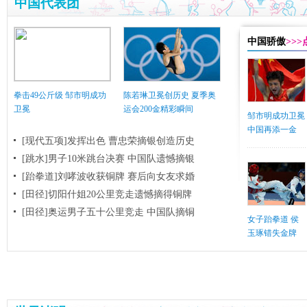
中国代表团
中国骄傲
>>
拳击49公斤级 邹市明成功
陈若琳卫冕创历史 夏季奥
卫冕
运会200金精彩瞬间
邹市明成功卫冕
中国再添一金
[现代五项]发挥出色 曹忠荣摘银创造历史
[跳水]男子10米跳台决赛
中国队遗憾摘银
[跆拳道]刘哮波收获铜牌 赛后向女友求婚
[田径]切阳什姐20公里竞走遗憾摘得铜牌
[田径]奥运男子五十公里竞走 中国队摘铜
女子跆拳道 侯
玉琢错失金牌