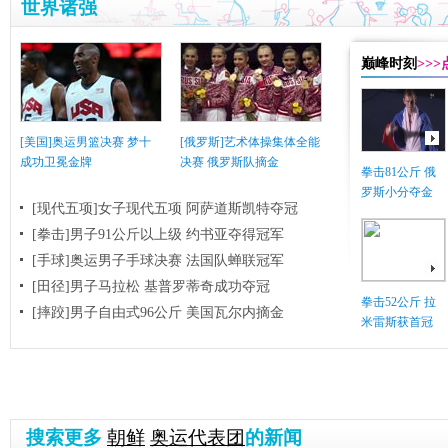
世界诸强
巅峰时刻
>>
[美国]奥运男篮决赛 梦十
[俄罗斯]艺术体操集体全能
成功卫冕金牌
决赛 俄罗斯队摘金
拳击81公斤 俄
罗斯小分夺金
[现代五项]女子现代五项 阿萨道斯凯特夺冠
[拳击]男子91公斤以上级 约书亚夺得冠军
[手球]奥运男子手球决赛 法国队蝉联冠军
[田径]男子马拉松 基普罗蒂奇成功夺冠
拳击52公斤 拉
[摔跤]男子自由式96公斤 美国瓦尔内摘金
米雷斯获首冠
搜索更多
朝鲜
奥运代表团
的新闻