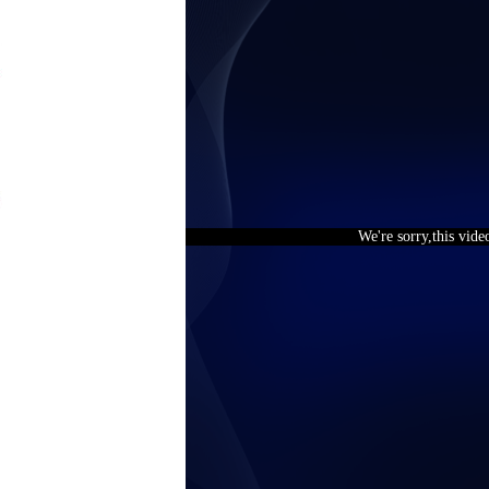
We're sorry,this vide