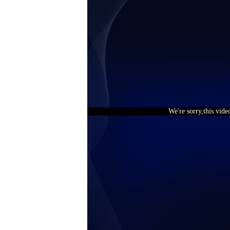
We're sorry,this vide