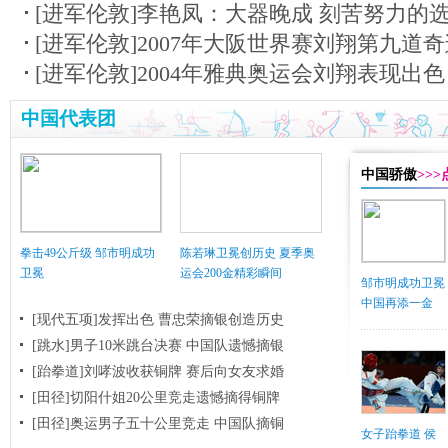
[进军伦敦]李艳凤：大器晚成 刻苦努力的
[进军伦敦]2007年大阪世界赛刘翔第九道
[进军伦敦]2004年雅典奥运会刘翔表现出色
中国代表团
中国骄傲
>>
拳击49公斤级 邹市明成功
陈若琳卫冕创历史 夏季奥
卫冕
运会200金精彩瞬间
邹市明成功卫冕
中国再添一金
[现代五项]发挥出色 曹忠荣摘银创造历史
[跳水]男子10米跳台决赛
中国队遗憾摘银
[跆拳道]刘哮波收获铜牌 赛后向女友求婚
[田径]切阳什姐20公里竞走遗憾摘得铜牌
[田径]奥运男子五十公里竞走 中国队摘铜
女子跆拳道 侯