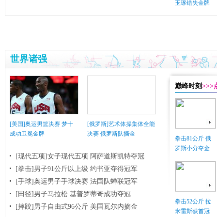
玉琢错失金牌
世界诸强
巅峰时刻
>>
[美国]奥运男篮决赛 梦十
[俄罗斯]艺术体操集体全能
成功卫冕金牌
决赛 俄罗斯队摘金
拳击81公斤 俄
罗斯小分夺金
[现代五项]女子现代五项 阿萨道斯凯特夺冠
[拳击]男子91公斤以上级 约书亚夺得冠军
[手球]奥运男子手球决赛 法国队蝉联冠军
[田径]男子马拉松 基普罗蒂奇成功夺冠
拳击52公斤 拉
[摔跤]男子自由式96公斤 美国瓦尔内摘金
米雷斯获首冠