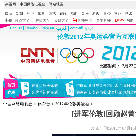
央视网
|
中国网络电视台
|
网站地图
首页
新闻
经济
体育
综艺
春晚
戏曲
音乐
科教
青少
文化
艺术
电视
频道大全
栏目大全
节目大全
直播中国
赛事直播
网络
English
Español
Français
Pусский
伦敦2012年奥运会官方互
首页
视
新
赛事回放
开幕式
中国军团
世界诸强
项目盘点
每日回
频
闻
赛程
金牌时刻
闭幕式
独家评论
奥运画报
比赛场馆
伦敦攻
中国网络电视台
>
体育台
>
2012年伦敦奥运会
>
[进军伦敦]回顾赵菁
发布时间:2012年07月16日 